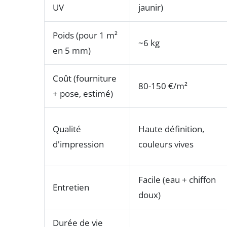
UV
jaunir)
Poids (pour 1 m²
~6 kg
en 5 mm)
Coût (fourniture
80-150 €/m²
+ pose, estimé)
Qualité
Haute définition,
d'impression
couleurs vives
Facile (eau + chiffon
Entretien
doux)
Durée de vie