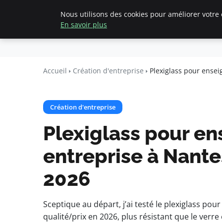
Nous utilisons des cookies pour améliorer votre 
Accueil
Création d'entreprise
En savoir plus
pearachutekid
Business Insights for French Entre
Accueil
Création d'entreprise
Plexiglass pour ensei
Création d'entreprise
Plexiglass pour en
entreprise à Nantes
2026
Sceptique au départ, j’ai testé le plexiglass po
qualité/prix en 2026, plus résistant que le verr