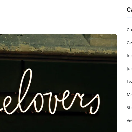
C
Cr
Ge
In
Jur
Le
Ma
St
Vi