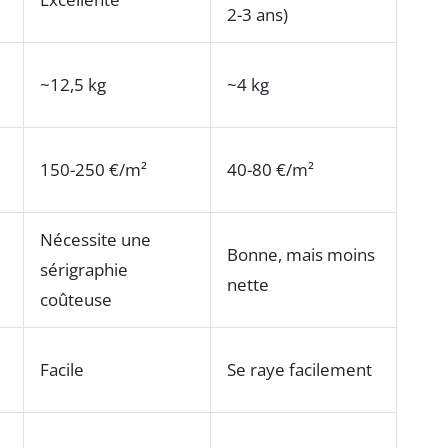
2-3 ans)
~12,5 kg
~4 kg
150-250 €/m²
40-80 €/m²
Nécessite une
Bonne, mais moins
sérigraphie
nette
coûteuse
Facile
Se raye facilement