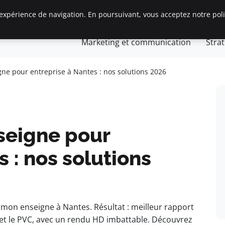
expérience de navigation. En poursuivant, vous acceptez notre polit
Gestion et finances
Innovation et technologie
Jurid
Marketing et communication
Stra
s
preneurs
gne pour entreprise à Nantes : nos solutions 2026
seigne pour
 : nos solutions
ur mon enseigne à Nantes. Résultat : meilleur rapport
e et le PVC, avec un rendu HD imbattable. Découvrez