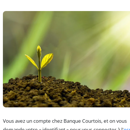
Vous avez un compte chez Banque Courtois, et on vous
demande votre « identifiant » pour vous connecter à l'
es