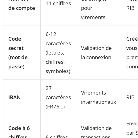
11 chiffres
de compte
pour
RIB
virements
6-12
Code
Créé
caractères
secret
Validation de
vous 
(lettres,
(mot de
la connexion
prem
chiffres,
passe)
conn
symboles)
27
Virements
IBAN
caractères
RIB
internationaux
(FR76...)
Envo
Code à 6
Validation de
par 
chiffres
6 chiffres
transactions