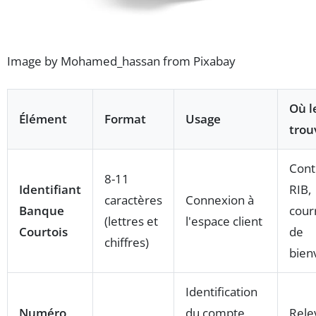
Image by Mohamed_hassan from Pixabay
Où l
Élément
Format
Usage
trou
Cont
8-11
Identifiant
RIB,
caractères
Connexion à
Banque
cour
(lettres et
l'espace client
Courtois
de
chiffres)
bien
Identification
Numéro
du compte
Rele