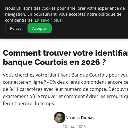
Nous utilisons des cookies pour améliorer votre expérience de
navigation. En poursuivant, vous acceptez notre politique de
pearachutekids
confidentialité.
En savoir plus
Accueil
Refuser
Accepter
Business Insights for French Entrepreneurs
Comment trouver votre identifiant banque Courtois en 2026 ?
Comment trouver votre identifia
banque Courtois en 2026 ?
Vous cherchez votre identifiant Banque Courtois pour vo
connecter en ligne ? 40% des clients confondent encore c
de 8-11 caractères avec leur numéro de compte. Découvr
exactement où le trouver et comment éviter les erreurs q
feront perdre du temps.
Nicolas Dumas
10 mai 2026