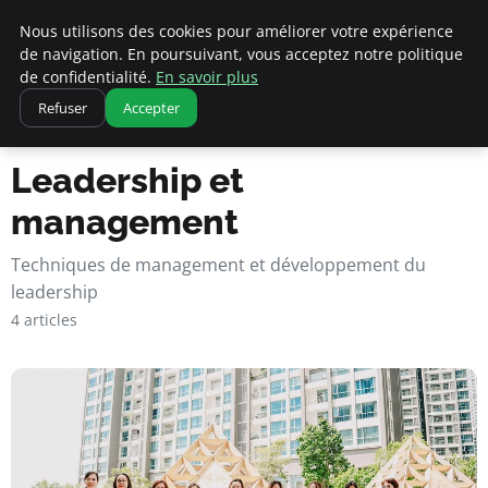
Nous utilisons des cookies pour améliorer votre expérience
de navigation. En poursuivant, vous acceptez notre politique
pearachutekids
de confidentialité.
En savoir plus
Refuser
Accepter
Business Insights for French Entrepreneurs
Accueil
Leadership et management
Leadership et
management
Techniques de management et développement du
leadership
4 articles