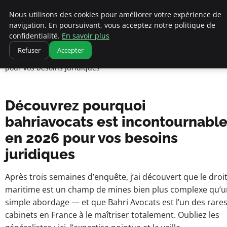
Nous utilisons des cookies pour améliorer votre expérience de
navigation. En poursuivant, vous acceptez notre politique de
pearachutekids
confidentialité.
En savoir plus
Accueil
Refuser
Accepter
Business Insights for French Entrepreneurs
Découvrez pourquoi bahriavocats est incontournable en 2026
pour vos besoins juridiques
Découvrez pourquoi
bahriavocats est incontournabl
en 2026 pour vos besoins
juridiques
Après trois semaines d’enquête, j’ai découvert que le droi
maritime est un champ de mines bien plus complexe qu’u
simple abordage — et que Bahri Avocats est l’un des rare
cabinets en France à le maîtriser totalement. Oubliez les