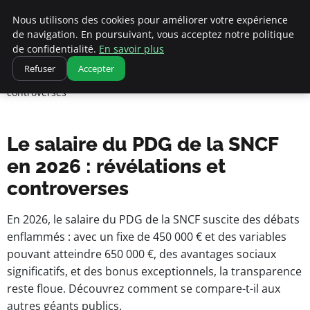
Nous utilisons des cookies pour améliorer votre expérience
de navigation. En poursuivant, vous acceptez notre politique
pearachutekids
de confidentialité.
En savoir plus
Accueil
Refuser
Accepter
Business Insights for French Entrepreneurs
Le salaire du PDG de la SNCF en 2026 : révélations et
controverses
Le salaire du PDG de la SNCF
en 2026 : révélations et
controverses
En 2026, le salaire du PDG de la SNCF suscite des débats
enflammés : avec un fixe de 450 000 € et des variables
pouvant atteindre 650 000 €, des avantages sociaux
significatifs, et des bonus exceptionnels, la transparence
reste floue. Découvrez comment se compare-t-il aux
autres géants publics.