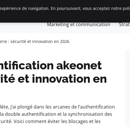
expérience de navigation. En poursuivant, vous acceptez notre polit
Gestion et finances
Innovation et technologie
Jurid
Marketing et communication
Stra
s
preneurs
rie : sécurité et innovation en 2026
tification akeonet
ité et innovation en
ète, j’ai plongé dans les arcanes de l’authentification
 la double authentification et la synchronisation des
urité. Voici comment éviter les blocages et les