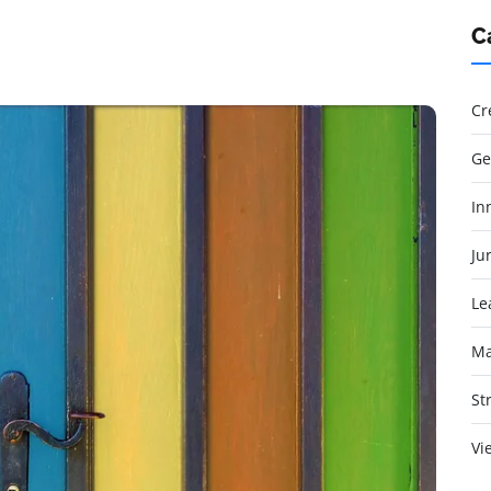
C
Cr
Ge
In
Jur
Le
Ma
St
Vi