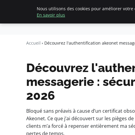
Nous utilisons des cookies pour améliorer votre 
Accueil
Création d'entreprise
En savoir plus
pearachutekid
Business Insights for French Entre
Accueil
Découvrez l'authentification akeonet message
Découvrez l'authen
messagerie : sécur
2026
Bloqué sans préavis à cause d’un certificat obsol
Akeonet. Ce que j’ai découvert sur les pièges de
clients m’a forcé à repenser entièrement ma séc
pertes de temps.