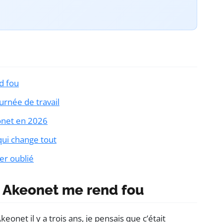
d fou
urnée de travail
onet en 2026
qui change tout
ier oublié
n Akeonet me rend fou
onet il y a trois ans, je pensais que c’était