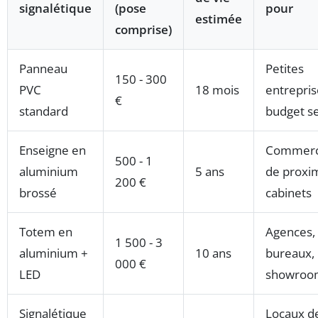
signalétique
(pose
pour
estimée
comprise)
Panneau
Petites
150 - 300
PVC
18 mois
entrepris
€
standard
budget s
Enseigne en
Commer
500 - 1
aluminium
5 ans
de proxim
200 €
brossé
cabinets
Totem en
Agences,
1 500 - 3
aluminium +
10 ans
bureaux,
000 €
LED
showroo
Signalétique
Locaux d