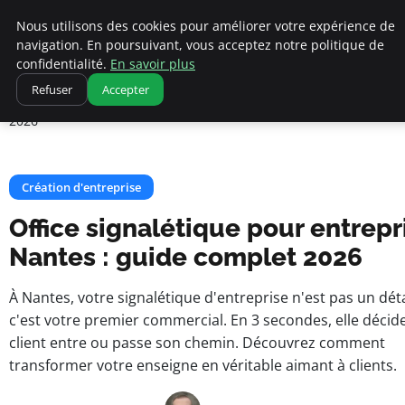
Nous utilisons des cookies pour améliorer votre expérience de
navigation. En poursuivant, vous acceptez notre politique de
pearachutekids
confidentialité.
En savoir plus
Accueil
Création d'entreprise
Refuser
Accepter
Business Insights for French Entrepreneurs
Office signalétique pour entreprise Nantes : guide complet
2026
Création d'entreprise
Office signalétique pour entrepr
Nantes : guide complet 2026
À Nantes, votre signalétique d'entreprise n'est pas un détai
c'est votre premier commercial. En 3 secondes, elle décide
client entre ou passe son chemin. Découvrez comment
transformer votre enseigne en véritable aimant à clients.