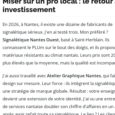
Miser sur un pro local : le retour
investissement
En 2026, à Nantes, il existe une dizaine de fabricants de
signalétique sérieux. J'en ai testé trois. Mon préféré ?
Signalétique Nantes Ouest
, basé à Saint-Herblain. Ils
connaissent le PLUm sur le bout des doigts, et ils propo
matériaux résistants au climat nantais. Leurs prix sont 2
plus élevés que la moyenne, mais la qualité est incompa
J'ai aussi travaillé avec
Atelier Graphique Nantes
, qui fa
design sur mesure. Leur force : ils intègrent la signaléti
une stratégie de marque globale. Résultat : votre enseig
devient une extension de votre identité. J'ai vu une entr
de services nantaise doubler son chiffre d'affaires en un
après avoir refait toute sa signalétique. Le lien ? Les clie